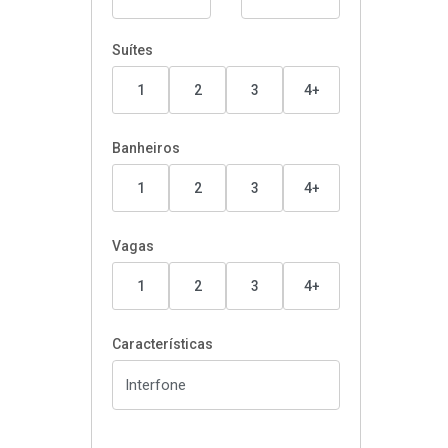
Suítes
1
2
3
4+
Banheiros
1
2
3
4+
Vagas
1
2
3
4+
Características