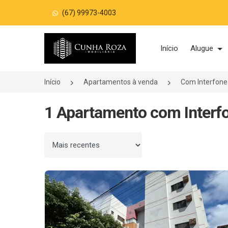
(67) 99973-4003
Página inicial
Início
Alugue
Início
Apartamentos à venda
Com Interfone
1 Apartamento com Interf
Ordenar por