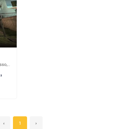
nte-MS
²
‹
1
›