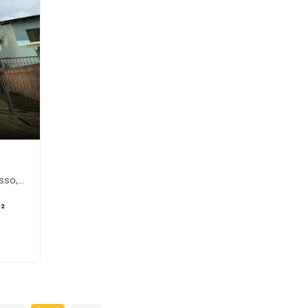
nte-MS
²