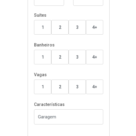
Suítes
1
2
3
4+
Banheiros
1
2
3
4+
Vagas
1
2
3
4+
Características