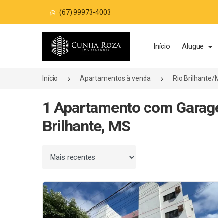
(67) 99973-4003
Página inicial
Início
Alugue
Início
Apartamentos à venda
Rio Brilhante
1 Apartamento com Garag
Brilhante, MS
Ordenar por