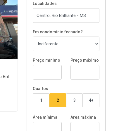
Localidades
Em condomínio fechado?
Preço mínimo
Preço máximo
nte-MS
Quartos
1
2
3
4+
Área mínima
Área máxima