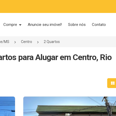
Compre
Anuncie seu imóvel!
Sobre nós
Contato
nte/MS
Centro
2 Quartos
tos para Alugar em Centro, Rio
Mo