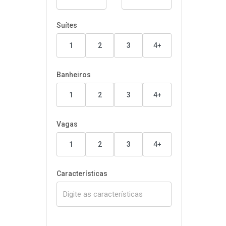
Suítes
1
2
3
4+
Banheiros
1
2
3
4+
Vagas
1
2
3
4+
Características