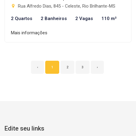
Rua Alfredo Dias, 845 - Celeste, Rio Brilhante-MS
2 Quartos
2 Banheiros
2 Vagas
110 m²
Mais informações
‹
1
2
3
›
Edite seu links