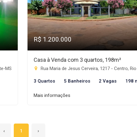
R$ 1.200.000
Casa à Venda com 3 quartos, 198m²
nte-MS
Rua Maria de Jesus Cerveira, 1217 - Centro, Rio Brilha
3 Quartos
5 Banheiros
2 Vagas
198 
Mais informações
‹
1
›