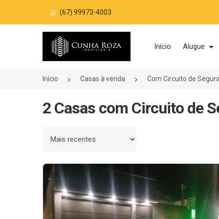
(67) 99973-4003
Página inicial
Início
Alugue
Início
Casas à venda
Com Circuito de Segur
2 Casas com Circuito de 
Ordenar por