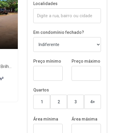
Localidades
Em condomínio fechado?
Preço mínimo
Preço máximo
nte-MS
m²
Quartos
1
2
3
4+
Área mínima
Área máxima