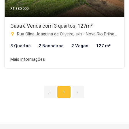
R$ 380.000
Casa à Venda com 3 quartos, 127m²
Rua Olina Joaquina de Oliveira, s/n - Nova Rio Brilhante, Rio Brilhante-MS
3 Quartos
2 Banheiros
2 Vagas
127 m²
Mais informações
‹
1
›