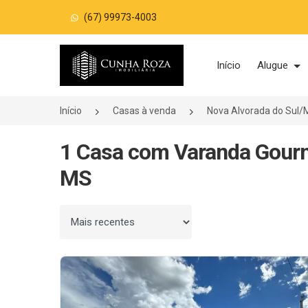
(67) 99973-4003
Página inicial
Início
Alugue
Início
Casas à venda
Nova Alvorada do Sul/
1 Casa com Varanda Gourm
MS
Ordenar por