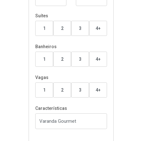
Suítes
1
2
3
4+
Banheiros
1
2
3
4+
Vagas
1
2
3
4+
Características