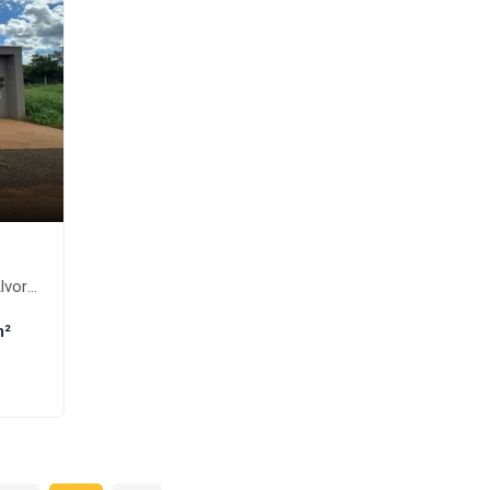
ul-MS
m²