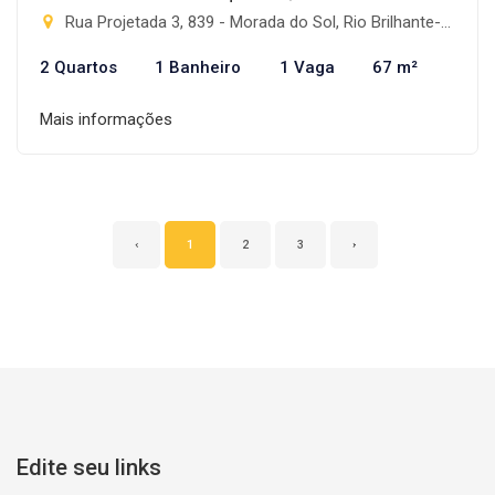
Rua Projetada 3, 839 - Morada do Sol, Rio Brilhante-MS
2 Quartos
1 Banheiro
1 Vaga
67 m²
Mais informações
‹
1
2
3
›
Edite seu links