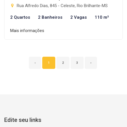
Rua Alfredo Dias, 845 - Celeste, Rio Brilhante-MS
2 Quartos
2 Banheiros
2 Vagas
110 m²
Mais informações
‹
1
2
3
›
Edite seu links