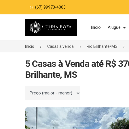
(67) 99973-4003
Página inicial
Início
Alugue
Início
Casas à venda
Rio Brilhante/MS
5 Casas à Venda até R$ 370
Brilhante, MS
Ordenar por