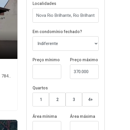
Localidades
Em condomínio fechado?
Preço mínimo
Preço máximo
hante-MS
Quartos
1
2
3
4+
Área mínima
Área máxima