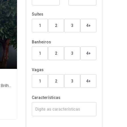
Suítes
1
2
3
4+
Banheiros
1
2
3
4+
Vagas
1
2
3
4+
ante-MS
Características