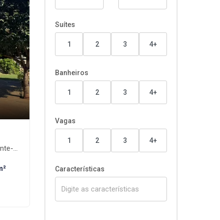
Suítes
1
2
3
4+
Banheiros
1
2
3
4+
Vagas
1
2
3
4+
te-MS
m²
Características