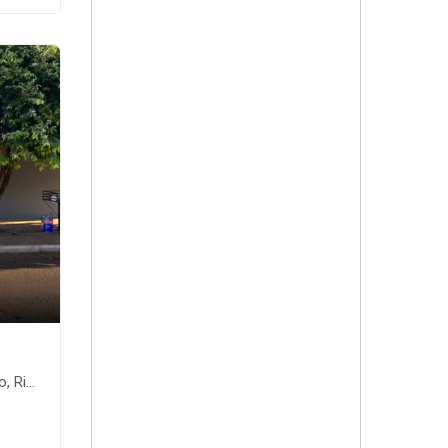
te-MS