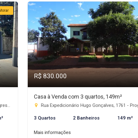
Morar
R$ 830.000
Casa à Venda com 3 quartos, 149m²
te-MS
Rua Expedicionário Hugo Gonçalves, 1761 - Progresso, Rio Brilha
m²
3 Quartos
2 Banheiros
149 m²
Mais informações