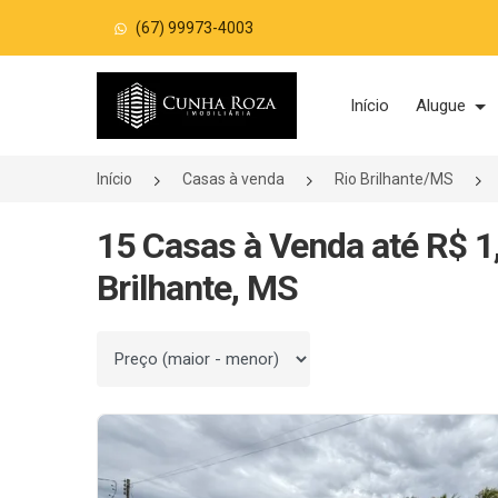
(67) 99973-4003
Página inicial
Início
Alugue
Início
Casas à venda
Rio Brilhante/MS
15 Casas à Venda até R$ 1
Brilhante, MS
Ordenar por