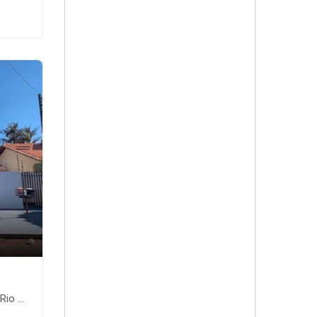
te-MS