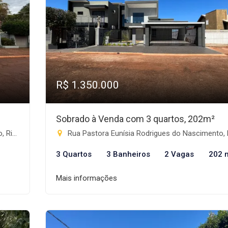
R$ 1.350.000
Sobrado à Venda com 3 quartos, 202m²
te-MS
Rua Pastora Eunísia Rodrigues do Nascimento, Lote 03 - Progresso, Rio Brilh
3 Quartos
3 Banheiros
2 Vagas
202 
Mais informações