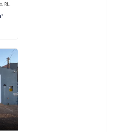
nte-MS
m²