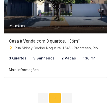
R$ 600.000
Casa à Venda com 3 quartos, 136m²
Rua Sidney Coelho Nogueira, 1545 - Progresso, Rio Brilhante-MS
3 Quartos
3 Banheiros
2 Vagas
136 m²
Mais informações
‹
1
›