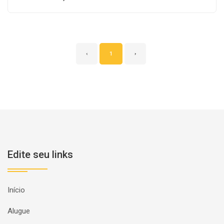
‹
1
›
Edite seu links
Início
Alugue