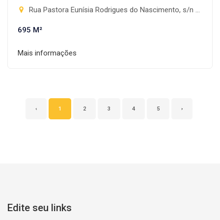
Rua Pastora Eunísia Rodrigues do Nascimento, s/n - Progresso, Rio Brilhante-MS
695 M²
Mais informações
‹
1
2
3
4
5
›
Edite seu links