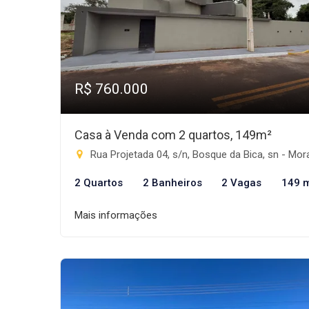
R$ 760.000
Casa à Venda com 2 quartos, 149m²
Rua Projetada 04, s/n, Bosque da Bica, sn - Morada do Sol, Rio Brilha
2 Quartos
2 Banheiros
2 Vagas
149 
Mais informações