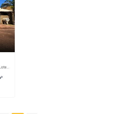
ante-MS
m²