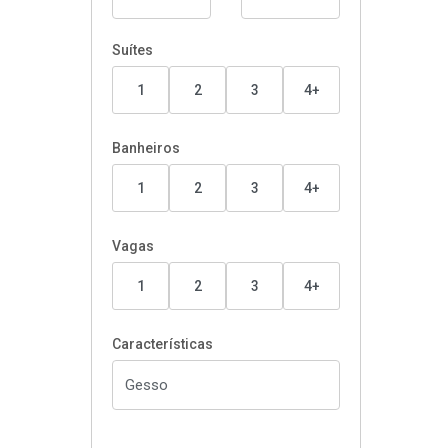
Suítes
1
2
3
4+
Banheiros
1
2
3
4+
Vagas
1
2
3
4+
Características