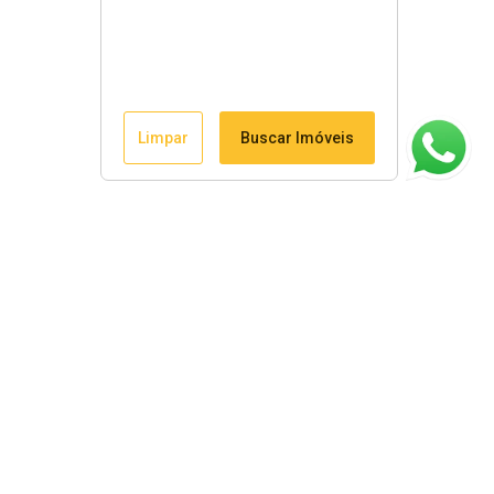
Limpar
Buscar Imóveis
ágina inicial
RECI: 8822-J