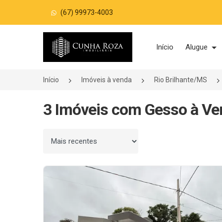
(67) 99973-4003
Página inicial
Início
Alugue
Início
Imóveis à venda
Rio Brilhante/MS
3 Imóveis com Gesso à Ve
Ordenar por