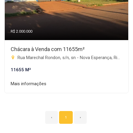
R$ 2.000.000
Chácara à Venda com 11655m²
Rua Marechal Rondon, s/n, sn - Nova Esperança, Rio Brilhante-MS
11655 M²
Mais informações
‹
1
›