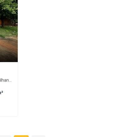
ante-MS
m²