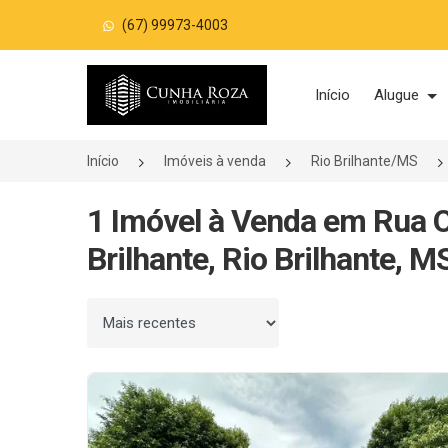
(67) 99973-4003
Página inicial
Início
Alugue
Início
Imóveis à venda
Rio Brilhante/MS
1 Imóvel à Venda em Rua Ol
Brilhante, Rio Brilhante, M
Ordenar por