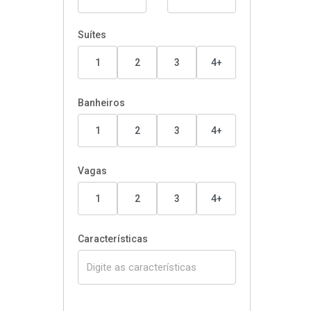
Suítes
1
2
3
4+
Banheiros
1
2
3
4+
Vagas
1
2
3
4+
Características