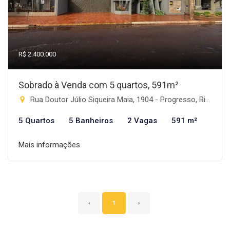
R$ 2.400.000
Sobrado à Venda com 5 quartos, 591m²
Rua Doutor Júlio Siqueira Maia, 1904 - Progresso, Rio Brilhante-MS
5 Quartos
5 Banheiros
2 Vagas
591 m²
Mais informações
‹
1
›