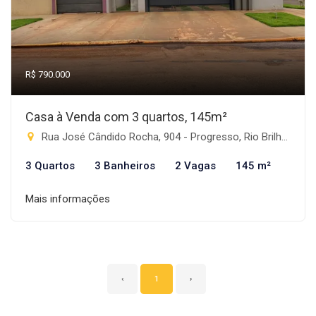
R$ 790.000
Casa à Venda com 3 quartos, 145m²
Rua José Cândido Rocha, 904 - Progresso, Rio Brilhante-MS
3 Quartos
3 Banheiros
2 Vagas
145 m²
Mais informações
‹
1
›