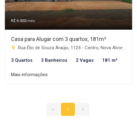
R$ 6.000
/mês
Casa para Alugar com 3 quartos, 181m²
Rua Élio de Souza Araújo, 1124 - Centro, Nova Alvorada do Sul-MS
3 Quartos
3 Banheiros
2 Vagas
181 m²
Mais informações
‹
1
›