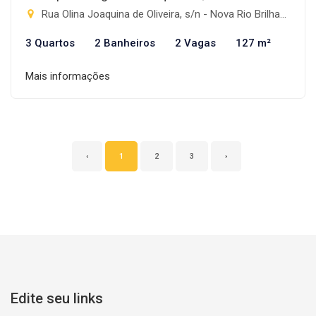
Rua Olina Joaquina de Oliveira, s/n - Nova Rio Brilhante, Rio Brilhante-MS
3 Quartos
2 Banheiros
2 Vagas
127 m²
Mais informações
‹
1
2
3
›
Edite seu links