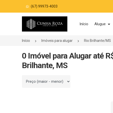
(67) 99973-4003
Página inicial
Início
Alugue
Início
Imóveis para alugar
Rio Brilhante/MS
0 Imóvel para Alugar até R
Brilhante, MS
Ordenar por