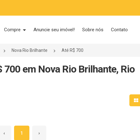
Compre
Anuncie seu imóvel!
Sobre nós
Contato
Nova Rio Brilhante
Até R$ 700
$ 700 em Nova Rio Brilhante, Rio
Mo
‹
1
›