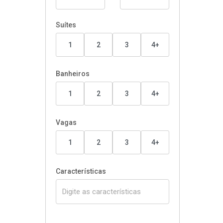
Suítes
1
2
3
4+
Banheiros
1
2
3
4+
Vagas
1
2
3
4+
Características