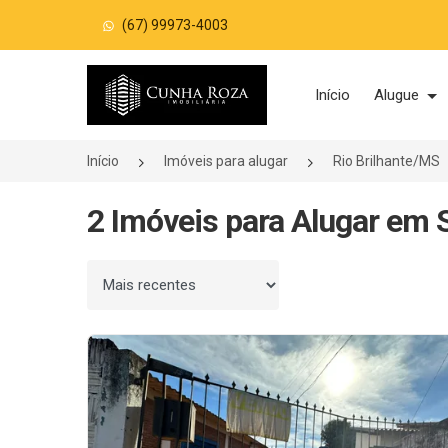
(67) 99973-4003
Página inicial
Início
Alugue
Início
Imóveis para alugar
Rio Brilhante/MS
2 Imóveis para Alugar em S
Ordenar por