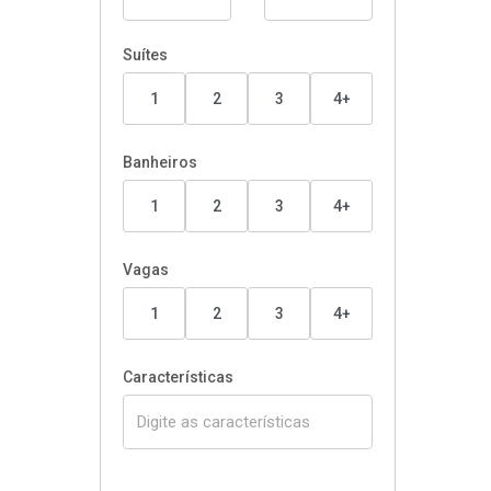
Suítes
1
2
3
4+
Banheiros
1
2
3
4+
Vagas
1
2
3
4+
Características