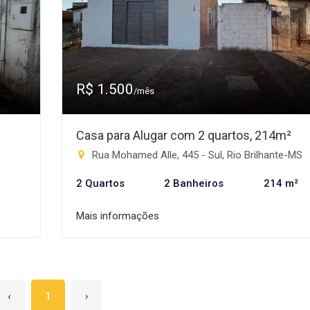
R$ 1.500
/mês
Casa para Alugar com 2 quartos, 214m²
Rua Mohamed Alle, 445 - Sul, Rio Brilhante-MS
2 Quartos
2 Banheiros
214 m²
Mais informações
‹
1
›