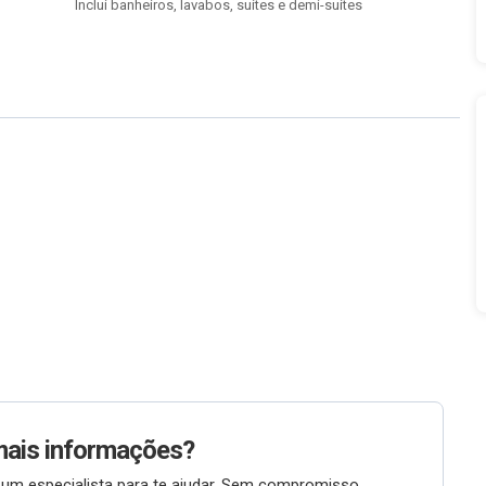
Inclui banheiros, lavabos, suítes e demi-suítes
mais informações?
um especialista para te ajudar. Sem compromisso.