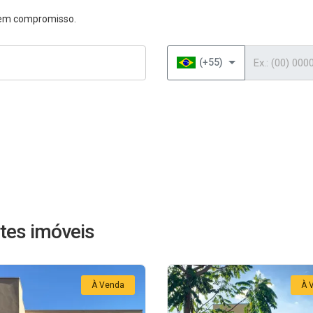
 sem compromisso.
Telefone
(+55)
tes imóveis
À Venda
À 