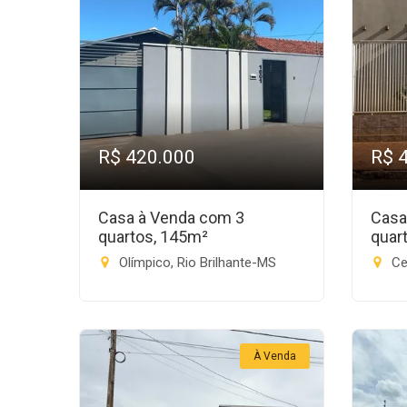
R$ 420.000
R$ 
Casa à Venda com 3
Casa
quartos, 145m²
quar
Olímpico, Rio Brilhante-MS
Cel
À Venda