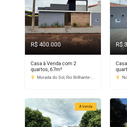
R$ 400.000
R$ 
Casa à Venda com 2
Casa
quartos, 67m²
quar
Morada do Sol, Rio Brilhante-MS
Nov
À Venda