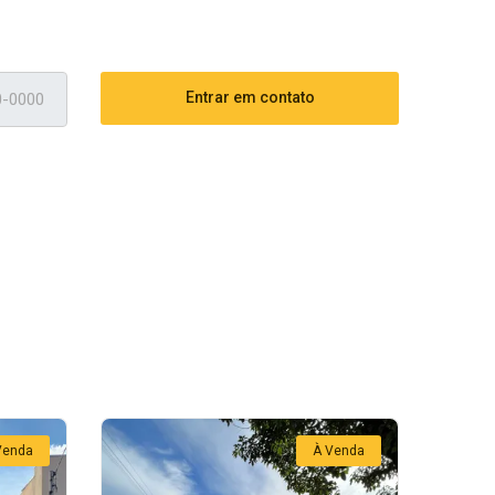
Entrar em contato
Venda
À Venda