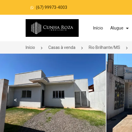
(67) 99973-4003
Página inicial
Início
Alugue
Início
Casas à venda
Rio Brilhante/MS
<