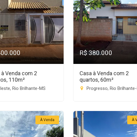
400.000
R$ 380.000
 à Venda com 2
Casa à Venda com 2
tos, 110m²
quartos, 60m²
este, Rio Brilhante-MS
Progresso, Rio Brilhante
À Venda
À 