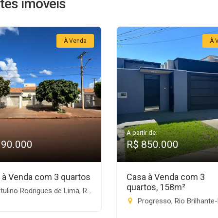
tes imóveis
À Venda
À 
A partir de:
990.000
R$ 850.000
 à Venda com 3 quartos
Casa à Venda com 3
quartos, 158m²
lino Rodrigues de Lima, Rio Brilhante-MS
Progresso, Rio Brilhante