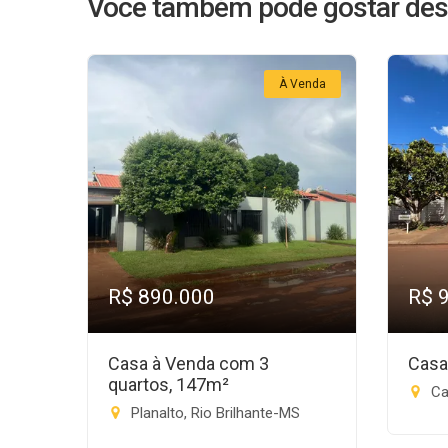
Você também pode gostar des
À Venda
R$ 890.000
R$ 
Casa à Venda com 3
Casa
quartos, 147m²
Catu
Planalto, Rio Brilhante-MS