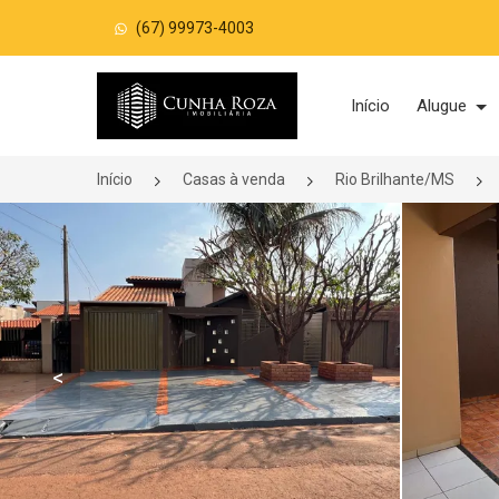
(67) 99973-4003
Página inicial
Início
Alugue
Início
Casas à venda
Rio Brilhante/MS
<