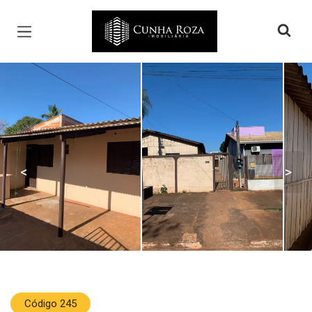
Página inicial
<
>
Código 245