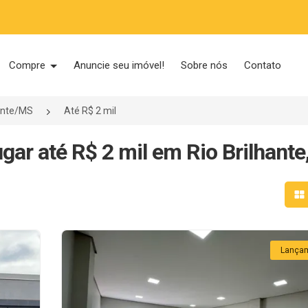
Compre
Anuncie seu imóvel!
Sobre nós
Contato
hante/MS
Até R$ 2 mil
gar até R$ 2 mil em Rio Brilhant
Mo
Lança