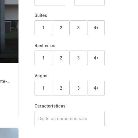
Suítes
1
2
3
4+
Banheiros
1
2
3
4+
Vagas
e-MS
1
2
3
4+
Características