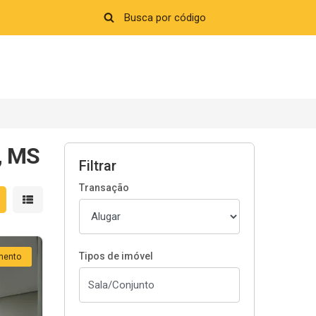
e, MS
Filtrar
Transação
strar resultados em grade
Mostrar resultados em lista
Tipos de imóvel
mento