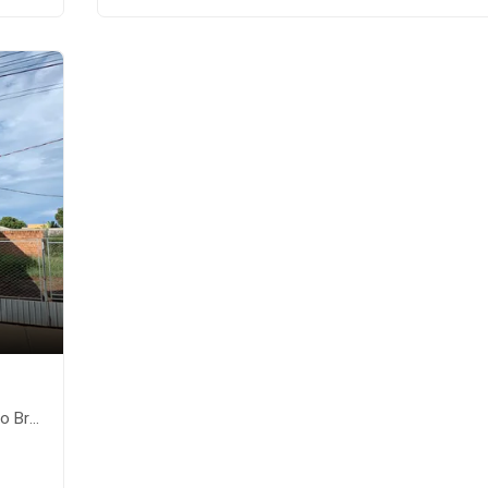
te-MS