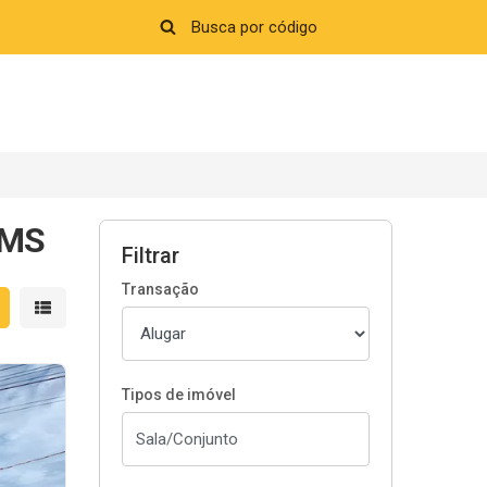
 MS
Filtrar
Transação
strar resultados em grade
Mostrar resultados em lista
Tipos de imóvel