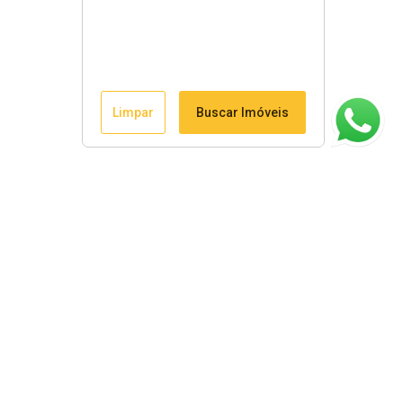
Limpar
Buscar Imóveis
ágina inicial
RECI: 8822-J