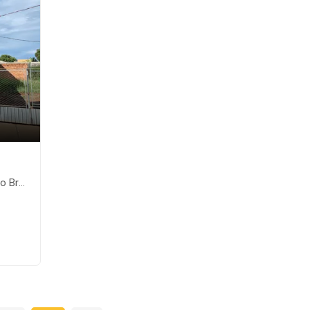
te-MS