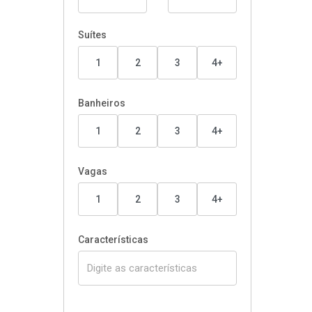
Suítes
1
2
3
4+
Banheiros
1
2
3
4+
Vagas
1
2
3
4+
Características