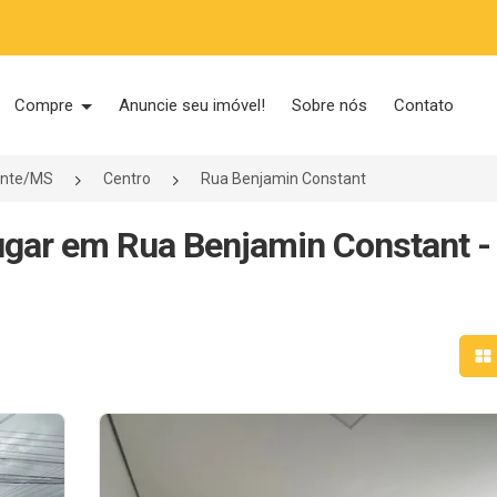
Compre
Anuncie seu imóvel!
Sobre nós
Contato
hante/MS
Centro
Rua Benjamin Constant
ugar em Rua Benjamin Constant -
Mo