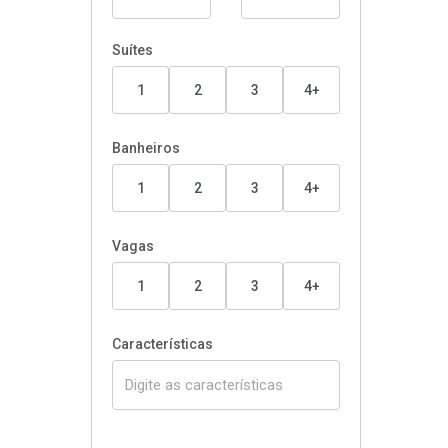
Suítes
1
2
3
4+
Banheiros
1
2
3
4+
Vagas
1
2
3
4+
Características