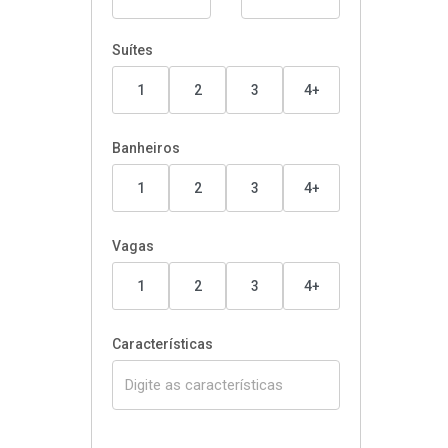
Suítes
1
2
3
4+
Banheiros
1
2
3
4+
Vagas
1
2
3
4+
Características