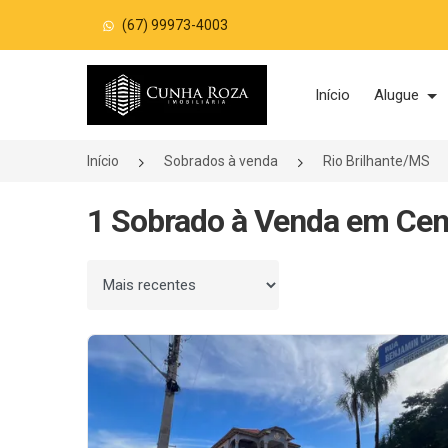
(67) 99973-4003
Página inicial
Início
Alugue
Início
Sobrados à venda
Rio Brilhante/MS
1 Sobrado à Venda em Cent
Ordenar por