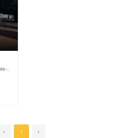
e-MS
‹
1
›