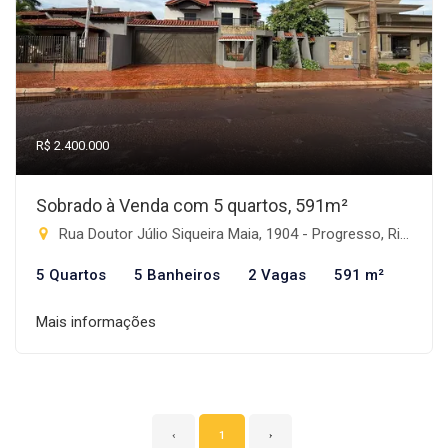
R$ 2.400.000
Sobrado à Venda com 5 quartos, 591m²
Rua Doutor Júlio Siqueira Maia, 1904 - Progresso, Rio Brilhante-MS
5 Quartos
5 Banheiros
2 Vagas
591 m²
Mais informações
‹
1
›