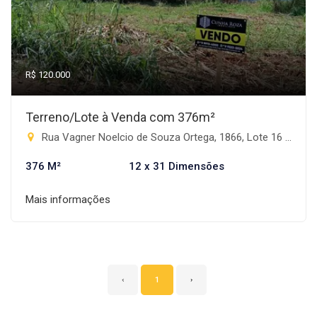
R$ 120.000
Terreno/Lote à Venda com 376m²
Rua Vagner Noelcio de Souza Ortega, 1866, Lote 16 - Jardim Guanabara, Nova Alvorada do Sul-MS
376 M²
12 x 31 Dimensões
Mais informações
‹
1
›