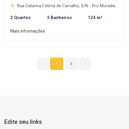
Rua Catarina Fátima de Carvalho, S/N - Pro Moradia XIV, Rio Brilhante-MS
2 Quartos
3 Banheiros
124 m²
Mais informações
‹
1
2
›
Edite seu links