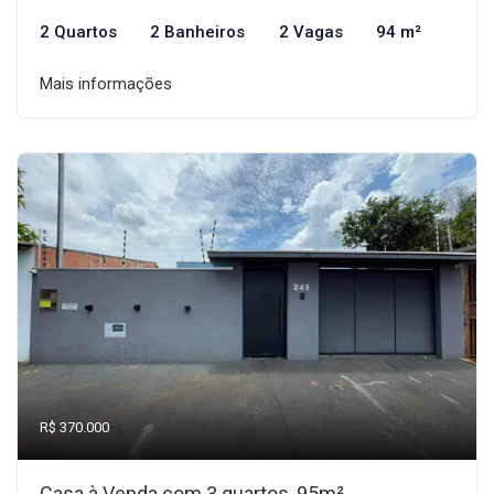
2 Quartos
2 Banheiros
2 Vagas
94 m²
Mais informações
R$ 370.000
Casa à Venda com 3 quartos, 95m²