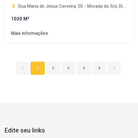
Rua Maria de Jesus Cerveira, 00 - Morada do Sol, Rio Brilhante-MS
1020 M²
Mais informações
‹
1
2
3
4
5
›
Edite seu links