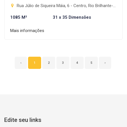
Rua Júlio de Siqueira Máia, 6 - Centro, Rio Brilhante-MS
1085 M²
31 x 35 Dimensões
Mais informações
‹
1
2
3
4
5
›
Edite seu links