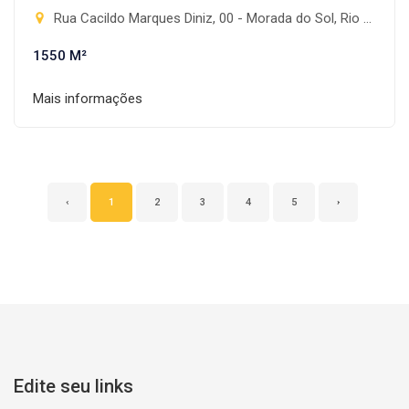
Rua Cacildo Marques Diniz, 00 - Morada do Sol, Rio Brilhante-MS
1550 M²
Mais informações
‹
1
2
3
4
5
›
Edite seu links