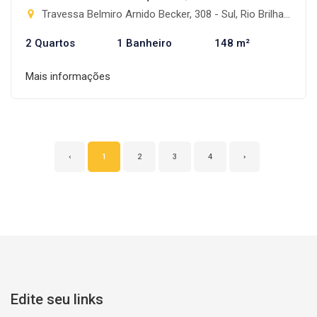
Travessa Belmiro Arnido Becker, 308 - Sul, Rio Brilhante-MS
2 Quartos
1 Banheiro
148 m²
Mais informações
‹
1
2
3
4
›
Edite seu links