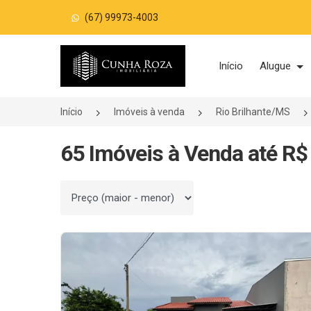
(67) 99973-4003
Página inicial
Início
Alugue
Início
Imóveis à venda
Rio Brilhante/MS
65 Imóveis à Venda até R$
Ordenar por