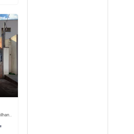
nte-MS
²