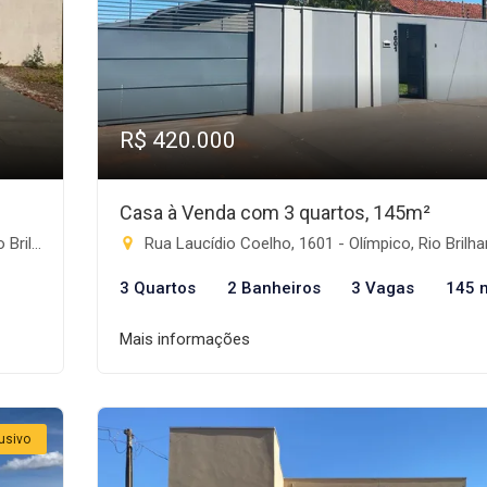
R$ 420.000
Casa à Venda com 3 quartos, 145m²
nte-MS
Rua Laucídio Coelho, 1601 - Olímpico, Rio Brilhant
3 Quartos
2 Banheiros
3 Vagas
145 
Mais informações
usivo