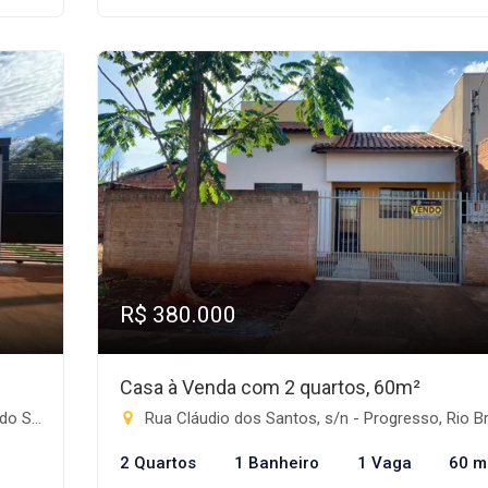
R$ 380.000
Casa à Venda com 2 quartos, 60m²
nte-MS
Rua Cláudio dos Santos, s/n - Progresso, Rio Brilha
2 Quartos
1 Banheiro
1 Vaga
60 m