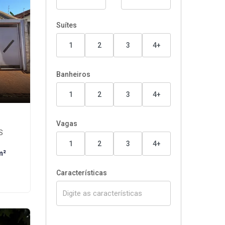
Suítes
1
2
3
4+
Banheiros
1
2
3
4+
Vagas
S
1
2
3
4+
m²
Características