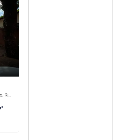
nte-MS
m²